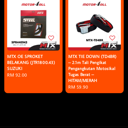
MTX OE SPROKET
MTX TIE DOWN (TD4BR)
BELAKANG (JTR1800.43)
– 2.1m Tali Pengikat
SUZUKI
Pengangkutan Motosikal
Tugas Berat –
Regular
RM 92.00
HITAM/MERAH
price
Regular
RM 59.90
price