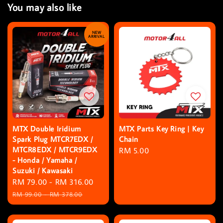
You may also like
NEW
ARRIVAL
MTX Double Iridium
MTX Parts Key Ring | Key
Spark Plug MTCR7EDX /
Chain
MTCR8EDX / MTCR9EDX
Regular
RM 5.00
- Honda / Yamaha /
price
Suzuki / Kawasaki
Sale
RM 79.00
-
RM 316.00
Regular
price
price
RM 99.00
-
RM 378.00