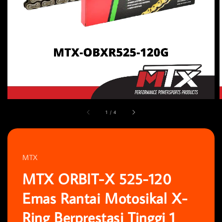
1
/
4
MTX
MTX ORBIT-X 525-120
Emas Rantai Motosikal X-
Ring Berprestasi Tinggi 1