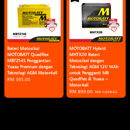
Bateri Motosikal
MOTOBATT Hybrid
MOTOBATT Quadflex
MHTX20 Bateri
MBTZ14S Penggantian
Motosikal dengan
Yuasa Premium dengan
Teknologi AGM 12V 14Ah
Teknologi AGM Motor4all
untuk Pengganti MB
Quadflex & Yuasa –
Regular
RM 395.00
Motor4all
price
Sale
RM 899.00
Regular
RM 1,099.00
price
price