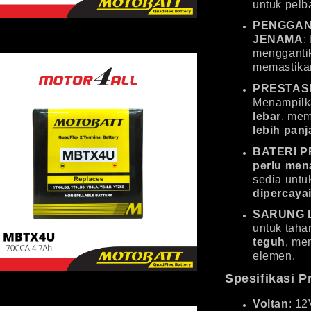
untuk pelb
PENGGAN
JENAMA
:
mengganti
memastikan
PRESTAS
Menampilk
lebar
, mem
lebih pan
BATERI 
perlu men
sedia unt
dipercaya
SARUNG 
untuk tah
teguh
, me
elemen.
Spesifikasi 
Voltan
: 12