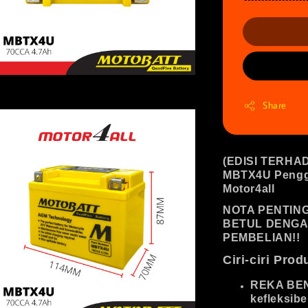
Share
(EDISI TERHAD
MBTX4U Pengga
Motor4all
NOTA PENTING
BETUL DENGA
PEMBELIAN!!
Ciri-ciri Prod
REKA BE
kefleksib