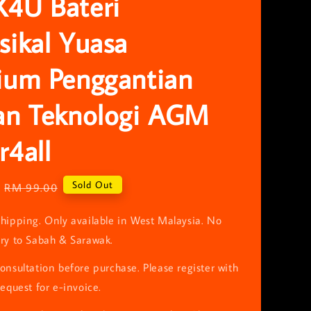
4U Bateri
ikal Yuasa
ium Penggantian
an Teknologi AGM
4all
Regular
Sold Out
RM 99.00
price
hipping. Only available in West Malaysia. No
ery to Sabah & Sarawak.
onsultation before purchase. Please register with
request for e-invoice.