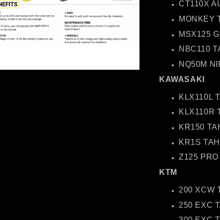
CT110X A
MONKEY T
MSX125 G
NBC110 T
NQ50M NI
KAWASAKI
KLX110L 
KLX110R 
KR150 TA
KR1S TAH
Z125 PRO
KTM
200 XCW 
250 EXC 
300 EXC 