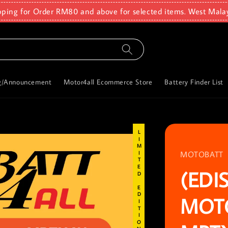
pping for Order RM80 and above for selected items. West Mala
g/Announcement
Motor4all Ecommerce Store
Battery Finder List
LIMITED EDITION
MOTOBATT
(EDI
MOTO