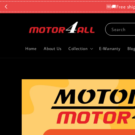
🆓🚚Free shi
Search
Home
About Us
Collection
E-Warranty
Blo