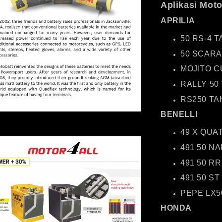
Aplikasi Moto
APRILIA
50 RS-4 
50 SCARA
MOJITO C
RALLY 50
RS250 TA
BENELLI
49 X QUA
491 50 N
491 50 R
491 50 ST
PEPE LX5
HONDA