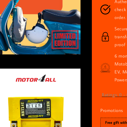
Authen
check 
order.
Secur
trans
proof 
6 mont
Motob
EV, M
Powers
Ratings:
0
-
Promotions
Free gift wit