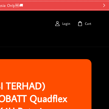
ysia Only🆓🚚
Login
Cart
SI TERHAD)
BATT Quadflex