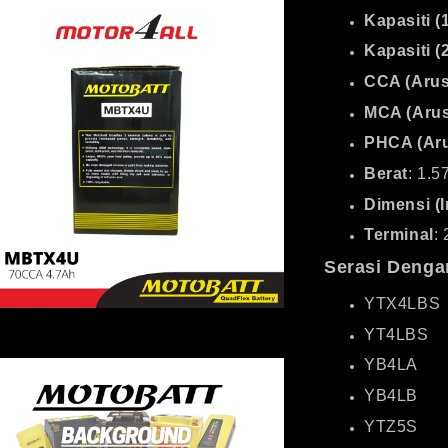
Kapasiti 
Kapasiti 
CCA (Arus
MCA (Arus
PHCA (Aru
Berat
: 1.5
Dimensi (I
Terminal
:
Serasi Denga
YTX4LBS
YT4LBS
YB4LA
YB4LB
YTZ5S