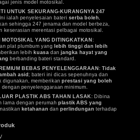
agai jenis model motosikal.
TI UNTUK SEKURANG-KURANGNYA 247
 Ini ialah penyelesaian bateri
serba boleh
,
kan sehingga 247 jenama dan model berbeza,
 keserasian merentasi pelbagai motosikal.
I MOTOSIKAL YANG DITINGKATKAN
:
an plat plumbum yang
lebih tinggi dan lebih
berikan lebih
kuasa
dan
jangka hayat yang
jang
berbanding bateri standard.
PREMIUM BEBAS PENYELENGGARAAN
:
Tidak
ambah asid
; bateri ini dicas sepenuhnya dan
uk digunakan, memberikan
prestasi yang boleh
i
dengan penyelenggaraan minimum.
LUAR PLASTIK ABS TAHAN LASAK
: Dibina
an lama dengan perumah
plastik ABS yang
mastikan
ketahanan
dan
perlindungan
terhadap
Produk
V