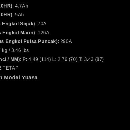
(10HR)
: 4.7Ah
(20HR)
: 5Ah
 Engkol Sejuk)
: 70A
 Engkol Marin)
: 126A
s Engkol Pulsa Puncak)
: 290A
7 kg / 3.46 lbs
nci / MM)
: P: 4.49 (114) L: 2.76 (70) T: 3.43 (87)
 2 TETAP
n Model Yuasa