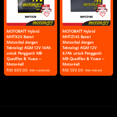
MOTOBATT Hybrid
MOTOBATT Hybrid
MHTX20 Bateri
MHTZ14S Bateri
Motosikal dengan
Motosikal dengan
Teknologi AGM 12V 14Ah
Teknologi AGM 12V
untuk Pengganti MB
6.7Ah untuk Pengganti
Quadflex & Yuasa –
MB Quadflex & Yuasa –
Motor4all
Motor4all
Sale
RM 899.00
Regular
Sale
RM 599.00
Regular
RM 1,099.00
RM 749.00
price
price
price
price