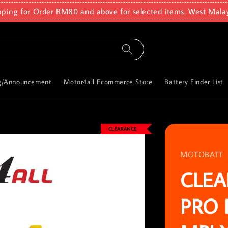
pping for Order RM80 and above for selected items. West Mala
g/Announcement
Motor4all Ecommerce Store
Battery Finder List
CLEARANCE
MOTOBATT
CLE
PRO 