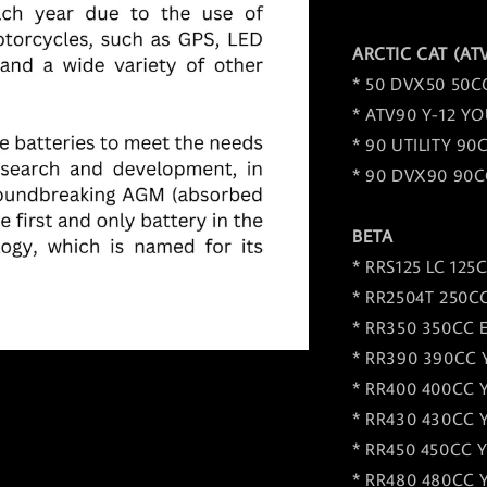
ARCTIC CAT (AT
* 50 DVX50 50C
* ATV90 Y-12 Y
* 90 UTILITY 90
* 90 DVX90 90C
BETA
* RRS125 LC 125
* RR2504T 250C
* RR350 350CC 
* RR390 390CC 
* RR400 400CC 
* RR430 430CC 
* RR450 450CC 
* RR480 480CC 