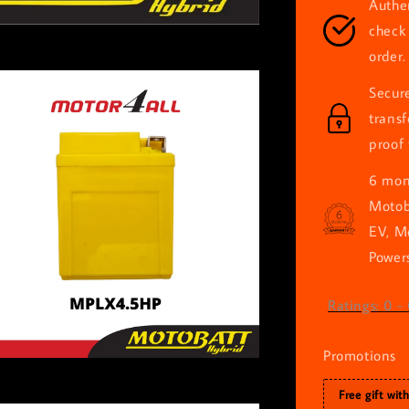
Authen
check 
order.
Secur
trans
proof 
6 mont
Motob
EV, M
Powers
Ratings:
0
-
Promotions
Free gift wit