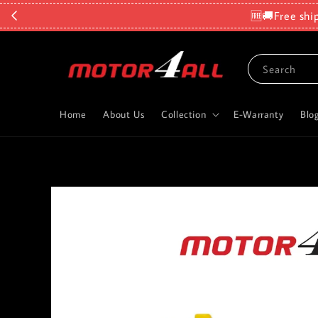
🆓🚚Free shi
Search
Home
About Us
Collection
E-Warranty
Blo