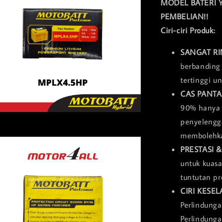
MODEL BATERI 
PEMBELIAN!!
Ciri-ciri Produk:
SANGAT R
berbanding 
tertinggi u
CAS PANT
90% hanya 
penyelengga
membolehka
PRESTASI 
untuk kuas
tuntutan pr
CIRI KESE
Perlindunga
Perlindunga