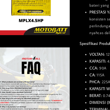
bateri yang
PRESTASI 
konsisten 
perlindunga
nyahcas da
Spesifikasi Produ
VOLTAN:
12
KAPASITI:
4
CCA:
90A
CA:
115A
PHCA:
225
KAPASITI W
BERAT:
0.7
DIMENSI (
TERMINAL: