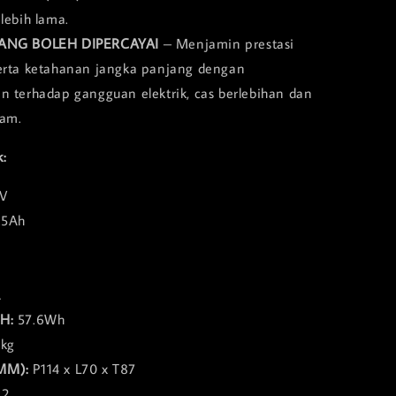
 lebih lama.
YANG BOLEH DIPERCAYAI
– Menjamin prestasi
serta ketahanan jangka panjang dengan
n terhadap gangguan elektrik, cas berlebihan dan
lam.
k:
V
.5Ah
A
H:
57.6Wh
4kg
MM):
P114 x L70 x T87
2