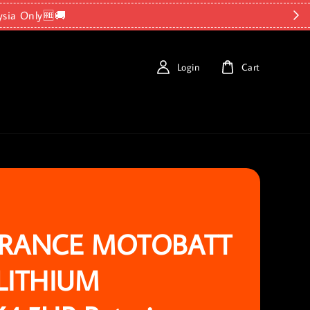
ysia Only🆓🚚
Login
Cart
ARANCE MOTOBATT
LITHIUM