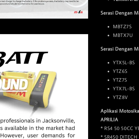
Serasi Dengan M
MBTZ7S
MBTX7U
Serasi Dengan M
YTX5L-BS
YTZ6S
YTZ7S
YTX7L-BS
YTZ8V
Aplikasi Motosika
APRILIA
* RS4 50 50CC Y
* SR450 DITECH