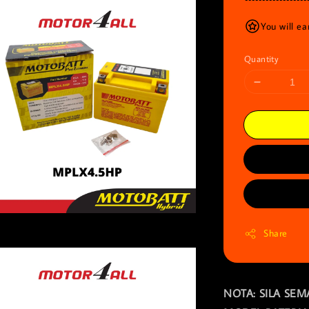
You will e
Quantity
Share
NOTA: SILA S