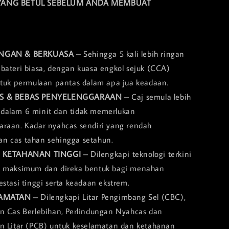
YANG BETUL SEBELUM ANDA MEMBUAT
INGAN & BERKUASA
– Sehingga 5 kali lebih ringan
bateri biasa, dengan kuasa engkol sejuk (CCA)
ntuk permulaan pantas dalam apa jua keadaan.
AS & BEBAS PENYELENGGARAAN
– Caj semula lebih
dalam 6 minit dan tidak memerlukan
raan. Kadar nyahcas sendiri yang rendah
n cas tahan sehingga setahun.
& KETAHANAN TINGGI
– Dilengkapi teknologi terkini
a maksimum dan direka bentuk bagi menahan
estasi tinggi serta keadaan ekstrem.
LAMATAN
– Dilengkapi Litar Pengimbang Sel (CBC),
n Cas Berlebihan, Perlindungan Nyahcas dan
n Litar (PCB) untuk keselamatan dan ketahanan