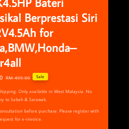
4.5HP Bateri
ikal Berprestasi Siri
V4.5Ah for
lia,BMW,Honda–
4all
0
Regular
Sale
RM 499.00
price
hipping. Only available in West Malaysia. No
ery to Sabah & Sarawak.
onsultation before purchase. Please register with
request for e-invoice.