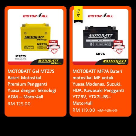
price
price
price
Sale
MOTOBATT Gel MTZ7S
MOTOBATT MF7A Bateri
Bateri Motosikal
motosikal MF untuk
Premium Pengganti
Yuasa,Modenas, Suzuki,
Yuasa dengan Teknologi
HDA, Kawasaki Pengganti
AGM – Motor4all
YTZ8V, YTX7L-BS–
Motor4all
Regular
RM 125.00
Sale
RM 119.00
Regular
price
RM 125.00
price
price