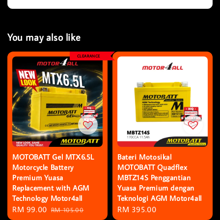
You may also like
CLEARANCE
MOTOBATT Gel MTX6.5L
Bateri Motosikal
Motorcycle Battery
MOTOBATT Quadflex
Premium Yuasa
MBTZ14S Penggantian
Replacement with AGM
Yuasa Premium dengan
Technology Motor4all
Teknologi AGM Motor4all
Sale
RM 99.00
Regular
Regular
RM 395.00
RM 105.00