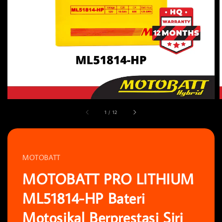
1
/
12
MOTOBATT
MOTOBATT PRO LITHIUM
ML51814-HP Bateri
Motosikal Berprestasi Siri