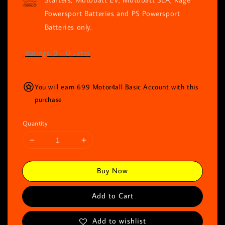
Powersport Batteries and PS Powersport
Batteries only.
Ratings:
0
-
0
votes
You will earn 699 Motor4all Basic Account with this
purchase
Quantity
Buy Now
Add to Cart
Add to wishlist