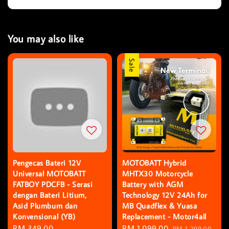
You may also like
Sale
Pengecas Bateri 12V
MOTOBATT Hybrid
Universal MOTOBATT
MHTX30 Motorcycle
FATBOY PDCFB - Serasi
Battery with AGM
dengan Bateri Litium,
Technology 12V 24Ah for
Asid Plumbum dan
MB Quadflex & Yuasa
Konvensional (YB)
Replacement - Motor4all
Regular
RM 349.00
Sale
RM 1,099.00
Regular
RM 1,299.00