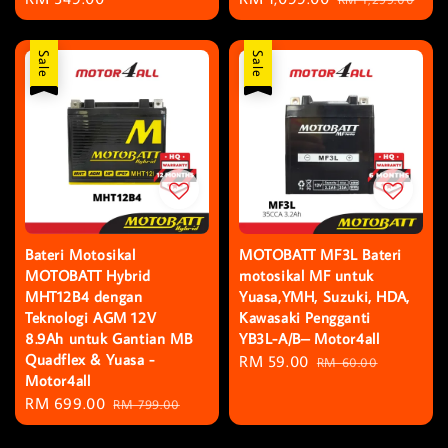
price
price
price
Sale
Sale
Bateri Motosikal
MOTOBATT MF3L Bateri
MOTOBATT Hybrid
motosikal MF untuk
MHT12B4 dengan
Yuasa,YMH, Suzuki, HDA,
Teknologi AGM 12V
Kawasaki Pengganti
8.9Ah untuk Gantian MB
YB3L-A/B– Motor4all
Quadflex & Yuasa -
Sale
RM 59.00
Regular
RM 60.00
Motor4all
price
price
Sale
RM 699.00
Regular
RM 799.00
price
price