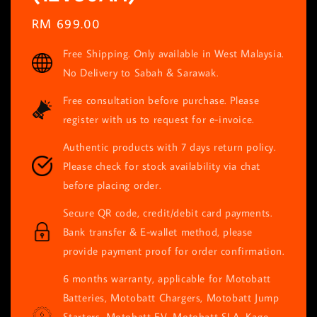
Regular
RM 699.00
price
Free Shipping. Only available in West Malaysia.
No Delivery to Sabah & Sarawak.
Free consultation before purchase. Please
register with us to request for e-invoice.
Authentic products with 7 days return policy.
Please check for stock availability via chat
before placing order.
Secure QR code, credit/debit card payments.
Bank transfer & E-wallet method, please
provide payment proof for order confirmation.
6 months warranty, applicable for Motobatt
Batteries, Motobatt Chargers, Motobatt Jump
Starters, Motobatt EV, Motobatt SLA, Kage