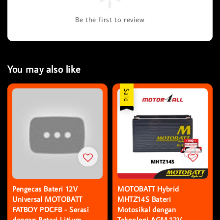
Be the first to review
You may also like
Sale
Pengecas Bateri 12V
MOTOBATT Hybrid
Universal MOTOBATT
MHTZ14S Bateri
FATBOY PDCFB - Serasi
Motosikal dengan
dengan Bateri Litium,
Teknologi AGM 12V