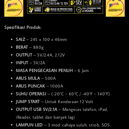
Spesifikasi Produk:
SAIZ
– 245 x 100 x 46mm
BERAT
– 880g
OUTPUT
– 5V/2.4A, 2.12V
INPUT
– 5V/2A
MASA PENGECASAN PENUH
– 6 Jam
ARUS MULA
– 500A
ARUS PUNCAK
– 1000A
SUHU OPERASI
– (-20°C ~ 60°C / -40°F ~ 140°F)
JUMP START
– Untuk Kenderaan 12 Volt
OUTPUT USB 5V/2.1A
– Mengecas telefon, iPad,
iReader, tablet dan banyak lagi
LAMPUN LED
– 3 mod: cahaya suluh, strob, SOS