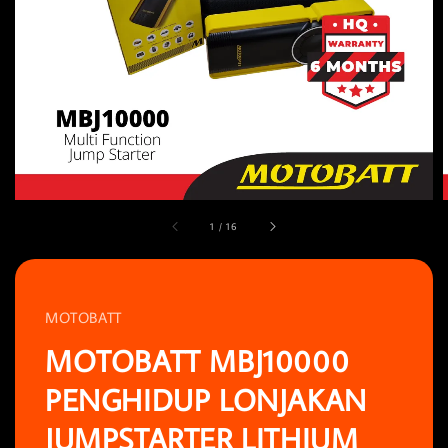
1
/
16
MOTOBATT
MOTOBATT MBJ10000
PENGHIDUP LONJAKAN
JUMPSTARTER LITHIUM