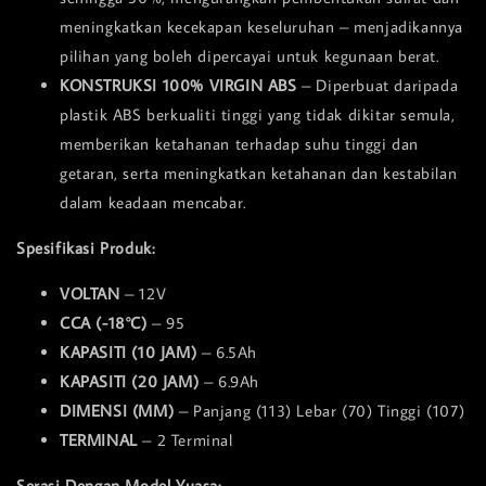
meningkatkan kecekapan keseluruhan – menjadikannya
pilihan yang boleh dipercayai untuk kegunaan berat.
KONSTRUKSI 100% VIRGIN ABS
– Diperbuat daripada
plastik ABS berkualiti tinggi yang tidak dikitar semula,
memberikan ketahanan terhadap suhu tinggi dan
getaran, serta meningkatkan ketahanan dan kestabilan
dalam keadaan mencabar.
Spesifikasi Produk:
VOLTAN
– 12V
CCA (-18°C)
– 95
KAPASITI (10 JAM)
– 6.5Ah
KAPASITI (20 JAM)
– 6.9Ah
DIMENSI (MM)
– Panjang (113) Lebar (70) Tinggi (107)
TERMINAL
– 2 Terminal
Serasi Dengan Model Yuasa: