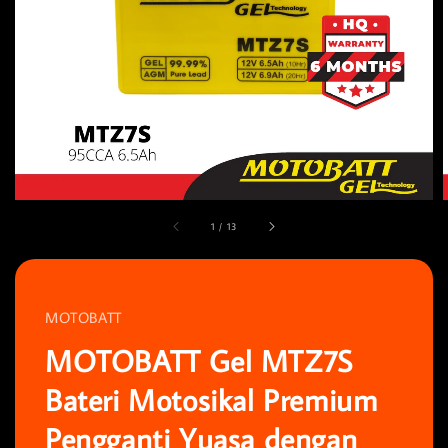
1
/
13
MOTOBATT
MOTOBATT Gel MTZ7S
Bateri Motosikal Premium
Pengganti Yuasa dengan