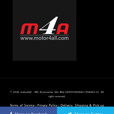
© 2026 motor4all - MC Accessories Sdn Bhd 200101020645 (556402-V). All
right reserved.
Terms of Service
Privacy Policy
Delivery, Shipping & Pick up
|
|
Policy
Return & Refund Policy
|
Share on Facebook
Share on Twitter