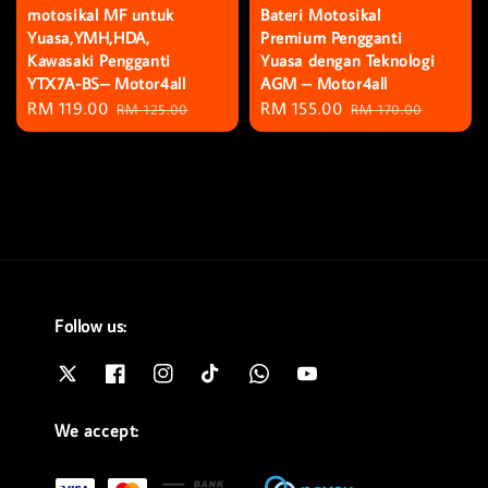
motosikal MF untuk
Bateri Motosikal
Yuasa,YMH,HDA,
Premium Pengganti
Kawasaki Pengganti
Yuasa dengan Teknologi
YTX7A-BS– Motor4all
AGM – Motor4all
Sale
RM 119.00
Regular
Sale
RM 155.00
Regular
RM 125.00
RM 170.00
price
price
price
price
Follow us:
We accept: