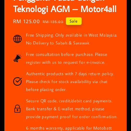
Teknologi AGM – Motor4all
Sale
RM 125.00
Regular
Sale
RM 135.00
price
price
Free Shipping. Only available in West Malaysia.
No Delivery to Sabah & Sarawak.
Free consultation before purchase. Please
register with us to request for e-invoice.
Authentic products with 7 days return policy.
Please check for stock availability via chat
before placing order.
Secure QR code, credit/debit card payments.
Bank transfer & E-wallet method, please
provide payment proof for order confirmation.
6 months warranty, applicable for Motobatt