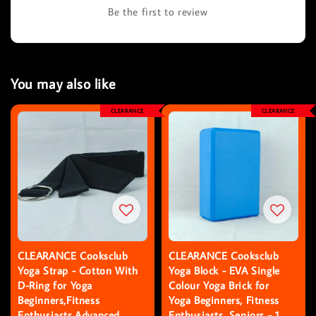
Be the first to review
You may also like
CLEARANCE
CLEARANCE
CLEARANCE Cooksclub
CLEARANCE Cooksclub
Yoga Strap - Cotton With
Yoga Block - EVA Single
D-Ring for Yoga
Colour Yoga Brick for
Beginners,Fitness
Yoga Beginners, Fitness
Enthusiasts,Advanced
Enthusiasts, Seniors - 1