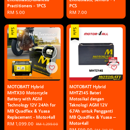
Practitioners - 1PCS
PCS
Regular
RM 5.00
Regular
RM 7.00
price
price
Sale
Sale
MOTOBATT Hybrid
MOTOBATT Hybrid
MHTX30 Motorcycle
MHTZ14S Bateri
Battery with AGM
Motosikal dengan
Technology 12V 24Ah for
Teknologi AGM 12V
MB Quadflex & Yuasa
6.7Ah untuk Pengganti
Replacement - Motor4all
MB Quadflex & Yuasa –
Motor4all
Sale
RM 1,099.00
Regular
RM 1,299.00
Sale
RM 599.00
Regular
RM 749.00