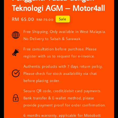
Teknologi AGM – Motor4all
Sale
RM 65.00
Regular
Sale
RM 75.00
price
price
Free Shipping. Only available in West Malaysia.
No Delivery to Sabah & Sarawak.
Free consultation before purchase. Please
register with us to request for e-invoice.
Authentic products with 7 days return policy.
Please check for stock availability via chat
before placing order.
Secure QR code, credit/debit card payments.
Bank transfer & E-wallet method, please
provide payment proof for order confirmation.
6 months warranty, applicable for Motobatt