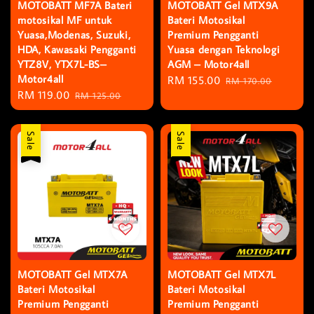
MOTOBATT MF7A Bateri
MOTOBATT Gel MTX9A
motosikal MF untuk
Bateri Motosikal
Yuasa,Modenas, Suzuki,
Premium Pengganti
HDA, Kawasaki Pengganti
Yuasa dengan Teknologi
YTZ8V, YTX7L-BS–
AGM – Motor4all
Motor4all
Sale
RM 155.00
Regular
RM 170.00
Sale
RM 119.00
Regular
RM 125.00
price
price
price
price
Sale
Sale
MOTOBATT Gel MTX7A
MOTOBATT Gel MTX7L
Bateri Motosikal
Bateri Motosikal
Premium Pengganti
Premium Pengganti