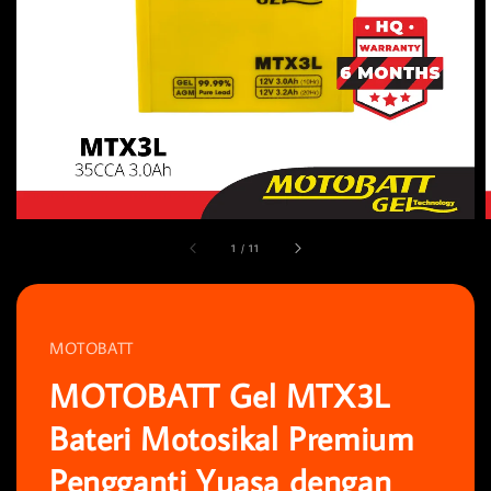
1
/
11
MOTOBATT
MOTOBATT Gel MTX3L
Bateri Motosikal Premium
Pengganti Yuasa dengan