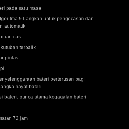
eri pada satu masa
goritma 9 Langkah untuk pengecasan dan
n automatik
bihan cas
kutuban terbalik
ar pintas
pi
nyelenggaraan bateri berterusan bagi
angka hayat bateri
i bateri, punca utama kegagalan bateri
atan 72 jam