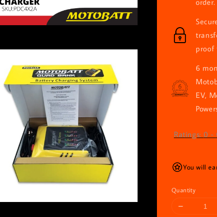
order.
Secur
trans
proof 
6 mont
Motob
EV, M
Powers
Ratings:
0
-
You will e
Quantity