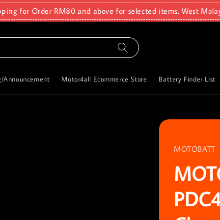
pping for Order RM80 and above for selected items. West Mala
g/Announcement
Motor4all Ecommerce Store
Battery Finder List
MOTOBATT
MOT
PDC4