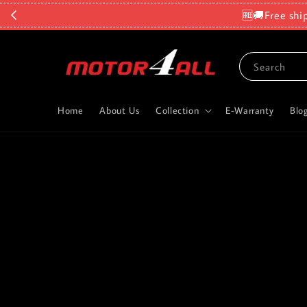
🆓🚚Free shi
Search
Home
About Us
Collection
E-Warranty
Blo