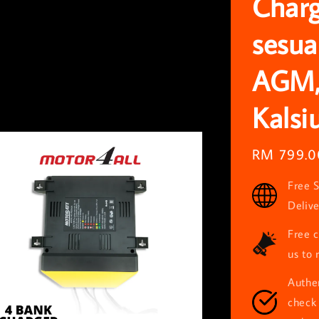
Charg
sesua
AGM,
Kalsi
Regular
RM 799.0
price
Free S
Deliv
Free c
us to 
Authen
check 