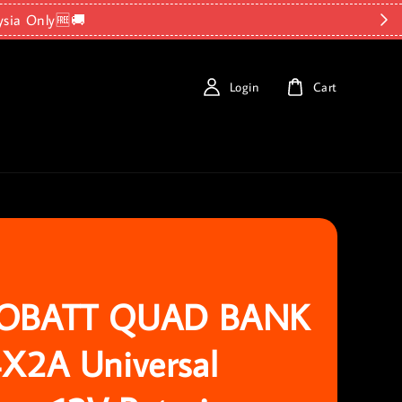
ysia Only🆓🚚
Login
Cart
OBATT QUAD BANK
X2A Universal