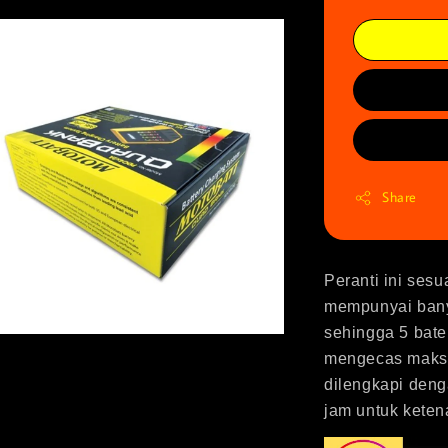
Share
Peranti ini ses
mempunyai bany
sehingga 5 bate
mengecas maksim
dilengkapi den
jam untuk keten