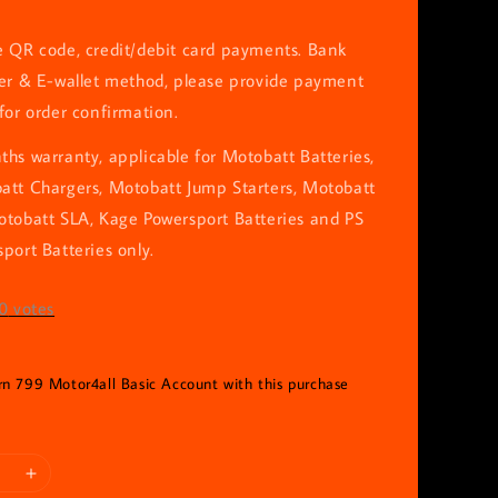
e QR code, credit/debit card payments. Bank
fer & E-wallet method, please provide payment
for order confirmation.
hs warranty, applicable for Motobatt Batteries,
att Chargers, Motobatt Jump Starters, Motobatt
otobatt SLA, Kage Powersport Batteries and PS
port Batteries only.
0
votes
arn 799 Motor4all Basic Account with this purchase