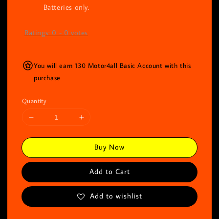
Batteries only.
Ratings:
0
-
0
votes
You will earn 130 Motor4all Basic Account with this
purchase
Quantity
Buy Now
Add to Cart
Add to wishlist