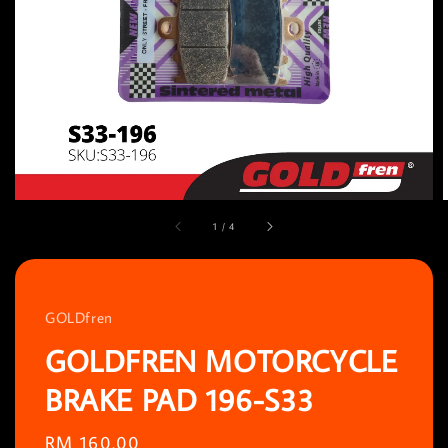
1
/
4
GOLDfren
GOLDFREN MOTORCYCLE
BRAKE PAD 196-S33
Regular
RM 160.00