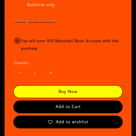
Batteries only.
Ratings:
0
-
0
votes
You will earn 160 Motor4all Basic Account with this
purchase
Quantity
Buy Now
Add to Cart
Add to wishlist