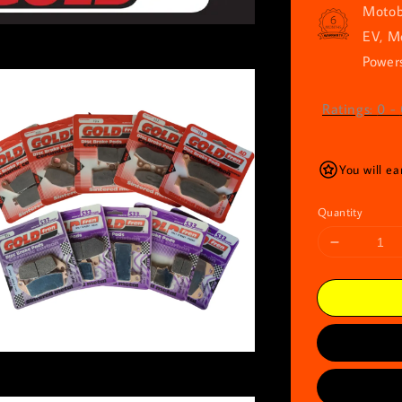
Motob
EV, M
Powers
Ratings:
0
-
You will ea
Quantity