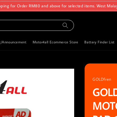
pping for Order RM80 and above for selected items. West Mala
g/Announcement
Motor4all Ecommerce Store
Battery Finder List
GOLDfren
GOL
MOT