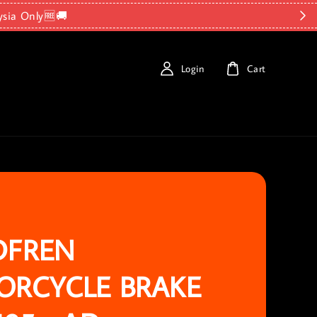
ysia Only🆓🚚
Login
Cart
DFREN
ORCYCLE BRAKE