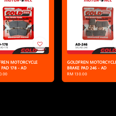
FREN MOTORCYCLE
GOLDFREN MOTORCYCL
 PAD 178 - AD
BRAKE PAD 246 - AD
r
0.00
Regular
RM 130.00
price