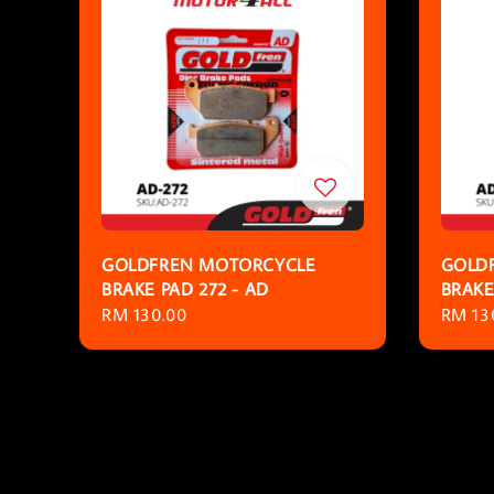
GOLDFREN MOTORCYCLE
GOLD
BRAKE PAD 272 - AD
BRAKE
Regular
RM 130.00
Regula
RM 13
price
price