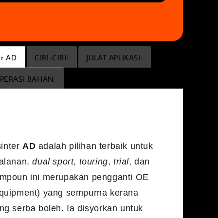
er AD
CIRI-CIRI:
JULAT APLIKASI:
PERASI BAHAN:
 Sinter AD
inter
AD
adalah pilihan terbaik untuk
jalanan,
dual sport
,
touring
,
trial
, dan
ampoun ini merupakan pengganti OE
Equipment) yang sempurna kerana
ang serba boleh. Ia disyorkan untuk