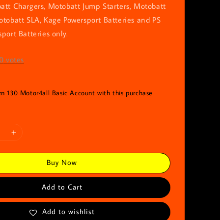
att Chargers, Motobatt Jump Starters, Motobatt
otobatt SLA, Kage Powersport Batteries and PS
port Batteries only.
0
votes
rn 130 Motor4all Basic Account with this purchase
Buy Now
Add to Cart
Add to wishlist