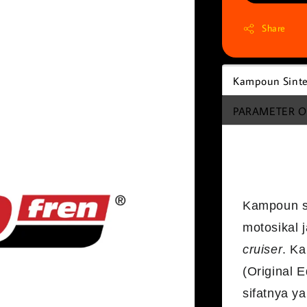
Share
Kampoun Sint
PARAMETER O
Kampoun
Kampoun s
motosikal 
cruiser
. K
(Original 
sifatnya y