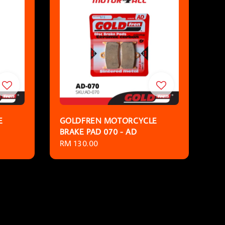
E
GOLDFREN MOTORCYCLE
BRAKE PAD 070 - AD
Regular
RM 130.00
price