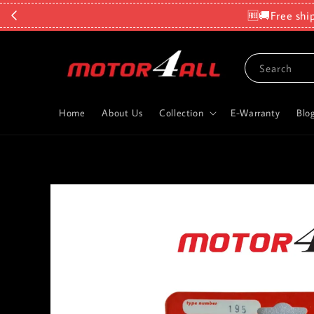
🆓🚚Free shi
Search
Home
About Us
Collection
E-Warranty
Blo