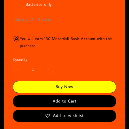
Batteries only.
Ratings:
0
-
0
votes
You will earn 130 Motor4all Basic Account with this
purchase
Quantity
Buy Now
Add to Cart
Add to wishlist