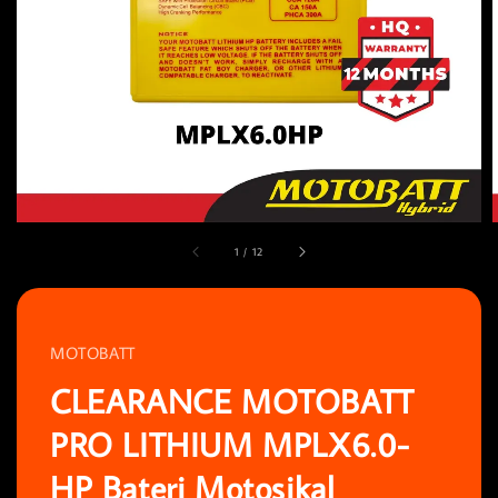
1
/
12
MOTOBATT
CLEARANCE MOTOBATT
PRO LITHIUM MPLX6.0-
HP Bateri Motosikal