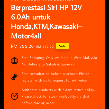
Berprestasi Siri HP 12V
6.0Ah untuk
Honda,KTM,Kawasaki–
Motor4all
Sale
RM 399.20
Regular
Sale
RM 659.00
price
price
Free Shipping. Only available in West Malaysia.
No Delivery to Sabah & Sarawak.
Free consultation before purchase. Please
register with us to request for e-invoice.
Authentic products with 7 days return policy.
Please check for stock availability via chat
before placing order.