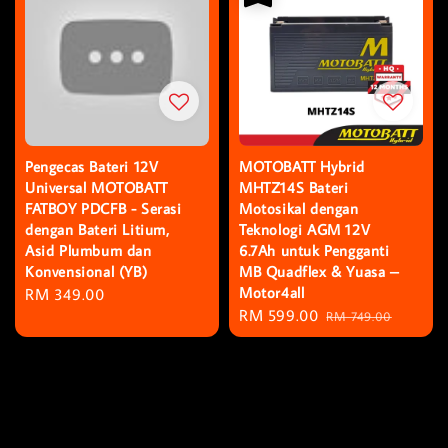
Pengecas Bateri 12V
MOTOBATT Hybrid
Universal MOTOBATT
MHTZ14S Bateri
FATBOY PDCFB - Serasi
Motosikal dengan
dengan Bateri Litium,
Teknologi AGM 12V
Asid Plumbum dan
6.7Ah untuk Pengganti
Konvensional (YB)
MB Quadflex & Yuasa –
Motor4all
Regular
RM 349.00
Sale
RM 599.00
Regular
price
RM 749.00
price
price